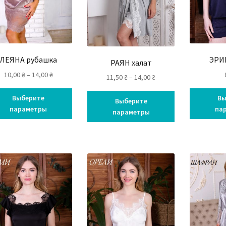
ЛЕЯНА рубашка
ЭРИ
РАЯН халат
10,00
₴
–
14,00
₴
11,50
₴
–
14,00
₴
Выберите
Вы
Выберите
параметры
па
параметры