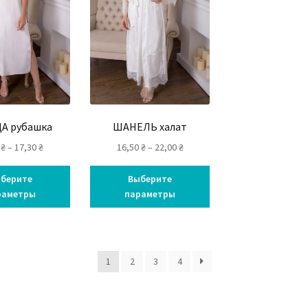
А рубашка
ШАНЕЛЬ халат
0
₴
–
17,30
₴
16,50
₴
–
22,00
₴
берите
Выберите
раметры
параметры
1
2
3
4