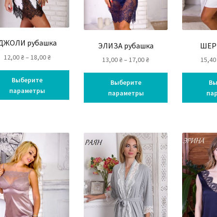
я
ая
ДЖОЛИ рубашка
ЭЛИЗА рубашка
ШЕР
12,00
₴
–
18,00
₴
13,00
₴
–
17,00
₴
15,4
Выберите
Выберите
Вы
параметры
параметры
па