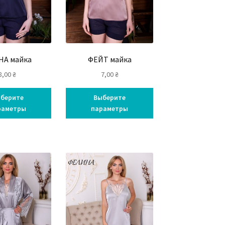
НА майка
ФЕЙТ майка
8,00
₴
7,00
₴
берите
Выберите
раметры
параметры