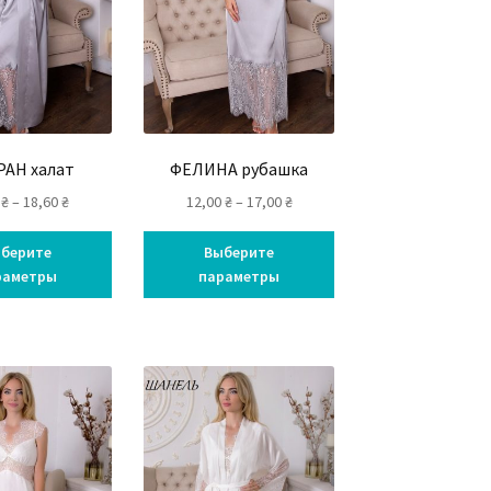
АН халат
ФЕЛИНА рубашка
0
₴
–
18,60
₴
12,00
₴
–
17,00
₴
берите
Выберите
раметры
параметры