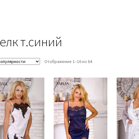
елк т.синий
Отображение 1–16 из 64