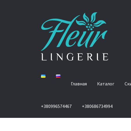
Перейти
Перейти
к
к
навигации
содержимому
Главная
Каталог
Ск
+380996574467
+380686734994