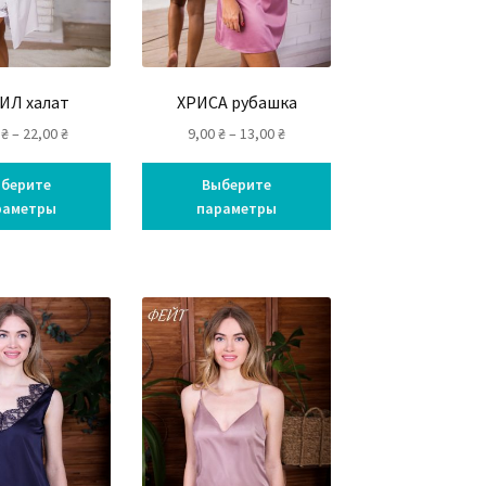
ИЛ халат
ХРИСА рубашка
0
₴
–
22,00
₴
9,00
₴
–
13,00
₴
берите
Выберите
раметры
параметры