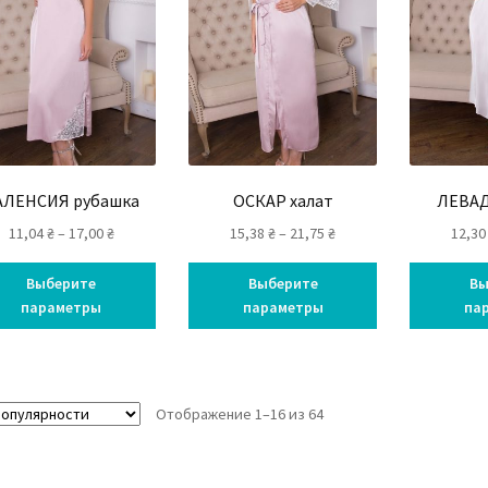
АЛЕНСИЯ рубашка
ОСКАР халат
ЛЕВАД
11,04
₴
–
17,00
₴
15,38
₴
–
21,75
₴
12,3
Выберите
Выберите
Вы
параметры
параметры
па
Отображение 1–16 из 64