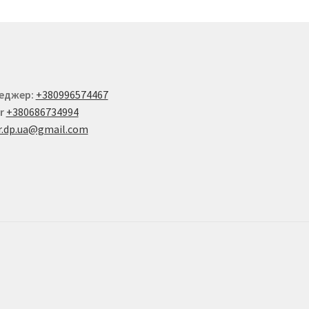
еджер:
+380996574467
r
+380686734994
r.dp.ua@gmail.com