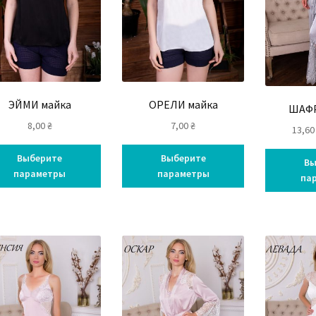
ЭЙМИ майка
ОРЕЛИ майка
ШАФР
8,00
₴
7,00
₴
13,6
Выберите
Выберите
Вы
параметры
параметры
па