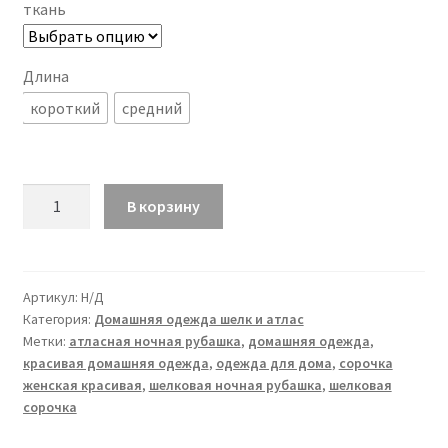
ткань
Длина
короткий
средний
Количество
В корзину
товара
ЛЕЯНА
рубашка
Артикул:
Н/Д
Категория:
Домашняя одежда шелк и атлас
Метки:
атласная ночная рубашка
,
домашняя одежда
,
красивая домашняя одежда
,
одежда для дома
,
сорочка
женская красивая
,
шелковая ночная рубашка
,
шелковая
сорочка