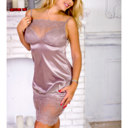
Отзывы
Блог
Контакты
+380996574467
+380686734994