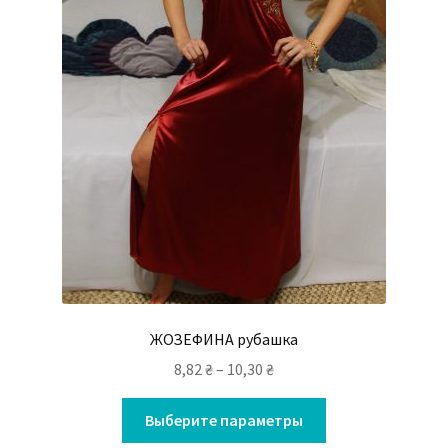
ЖОЗЕФИНА рубашка
8,82
₴
–
10,30
₴
Выберите параметры