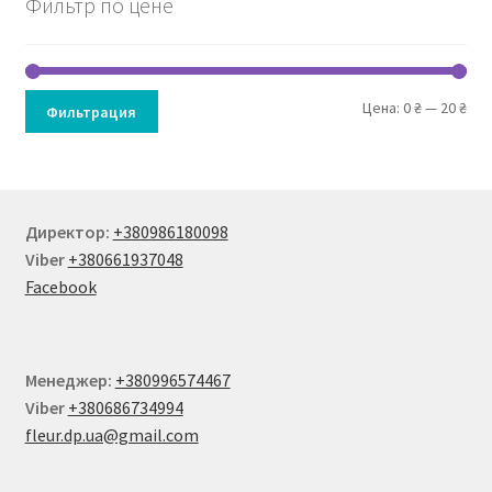
Фильтр по цене
Мин
Мак
Цена:
0 ₴
—
20 ₴
Фильтрация
цен
цен
Директор:
+380986180098
Viber
+380661937048
Facebook
Менеджер:
+380996574467
Viber
+380686734994
fleur.dp.ua@gmail.com