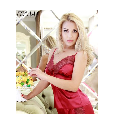
Отзывы
Блог
Контакты
+380996574467
+380686734994