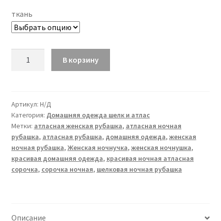
ткань
Количество
В корзину
товара
РУЗАННА
рубашка
Артикул:
Н/Д
Категория:
Домашняя одежда шелк и атлас
Метки:
атласная женская рубашка
,
атласная ночная
рубашка
,
атласная рубашка
,
домашняя одежда
,
женская
ночная рубашка
,
Женская ночнучка
,
женская ночнушка
,
красивая домашняя одежда
,
красивая ночная атласная
сорочка
,
сорочка ночная
,
шелковая ночная рубашка
Описание