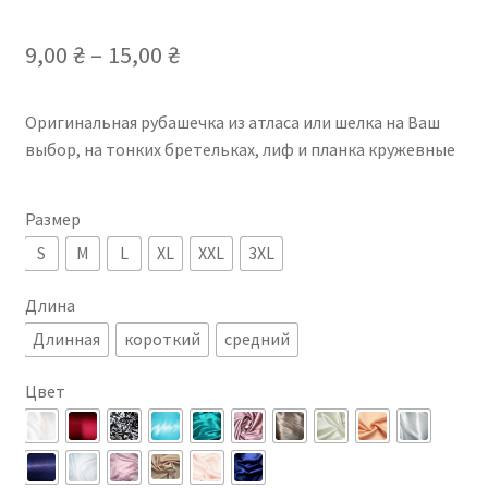
9,00
₴
–
15,00
₴
Оригинальная рубашечка из атласа или шелка на Ваш
выбор, на тонких бретельках, лиф и планка кружевные
Размер
S
M
L
XL
XXL
3XL
Длина
Длинная
короткий
средний
Цвет